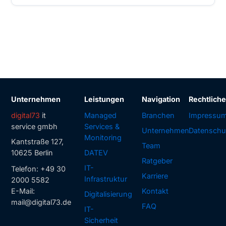
Unternehmen
Leistungen
Navigation
Rechtlich
digital73
it
Managed
Branchen
Impressu
service gmbh
Services &
Unternehmen
Datenschu
Monitoring
Kantstraße 127,
Team
10625 Berlin
DATEV
Ratgeber
IT-
Telefon:
+49 30
Karriere
Infrastruktur
2000 5582
E-Mail:
Kontakt
Digitalisierung
mail@digital73.de
FAQ
IT-
Sicherheit