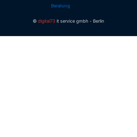
Beratung
©
digital73
it service gmbh - Berlin