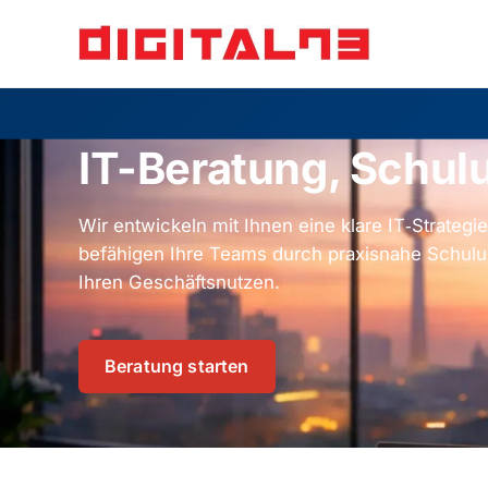
IT-Beratung, Schu
Wir entwickeln mit Ihnen eine klare IT‑Strateg
befähigen Ihre Teams durch praxisnahe Schulun
Ihren Geschäftsnutzen.
Beratung starten