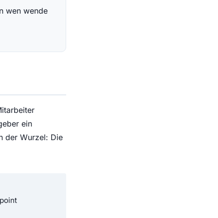
, an wen wende
itarbeiter
geber ein
an der Wurzel: Die
point