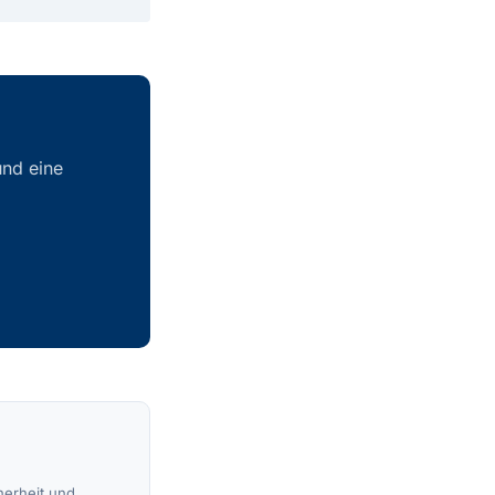
und eine
.
herheit und