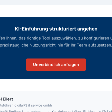
KI-Einführung strukturiert angehen
fen Ihnen, das richtige Tool auszuwählen, zu konfigurieren 
praxistaugliche Nutzungsrichtlinie für Ihr Team aufzusetzen
Unverbindlich anfragen
 Eilert
sführer, digital73 it service gmbh
berät Berliner Unternehmen und Kanzleien seit über 15 Jahren in IT-Sic