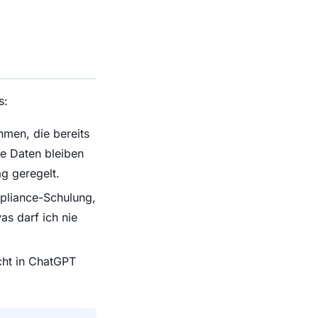
s:
hmen, die bereits
ie Daten bleiben
g geregelt.
pliance-Schulung,
as darf ich nie
cht in ChatGPT