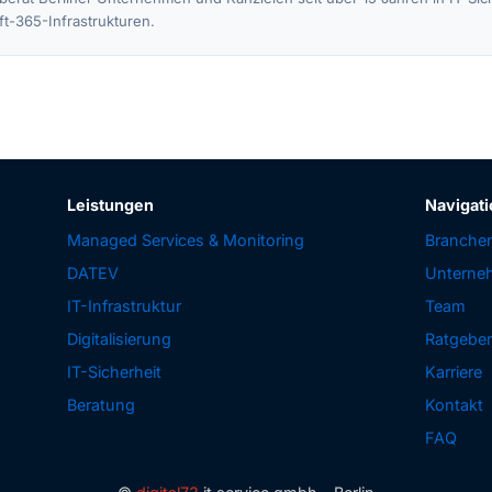
ft-365-Infrastrukturen.
Leistungen
Navigati
Managed Services & Monitoring
Branche
DATEV
Unterne
IT-Infrastruktur
Team
Digitalisierung
Ratgebe
IT-Sicherheit
Karriere
Beratung
Kontakt
FAQ