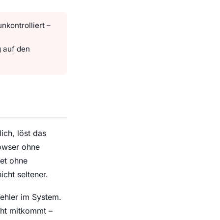
nkontrolliert –
 auf den
ich, löst das
rowser ohne
tet ohne
icht seltener.
Fehler im System.
cht mitkommt –