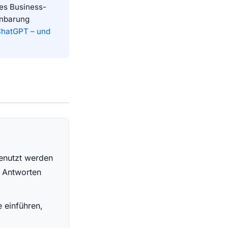
es Business-
inbarung
ChatGPT – und
genutzt werden
e Antworten
e einführen,