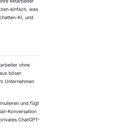
hre Mitarbeiter
tzen einfach, was
chatten-KI, und
tarbeiter ohne
 aus böser
 im Unternehmen
mulieren und fügt
ail-Konversation
 privates ChatGPT-