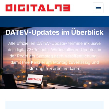
DATEV-Updates im Überblick
Alle offiziellen DATEV-Update-Termine inklusive
der
digital73
-Rollouts. Wir installieren Updates in
der Regel am Samstag nach Veröffentlichung -
damit Ihre Kanzlei am Montag zuverlässig und
störungsfrei arbeiten kann.