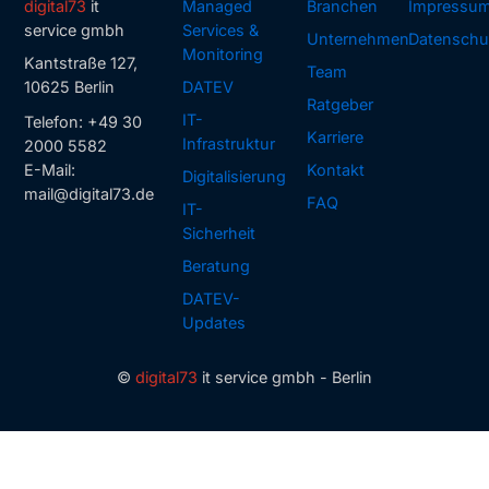
digital73
it
Managed
Branchen
Impressu
service gmbh
Services &
Unternehmen
Datenschu
Monitoring
Kantstraße 127,
Team
10625 Berlin
DATEV
Ratgeber
IT-
Telefon:
+49 30
Karriere
Infrastruktur
2000 5582
E-Mail:
Kontakt
Digitalisierung
mail@digital73.de
FAQ
IT-
Sicherheit
Beratung
DATEV-
Updates
©
digital73
it service gmbh - Berlin