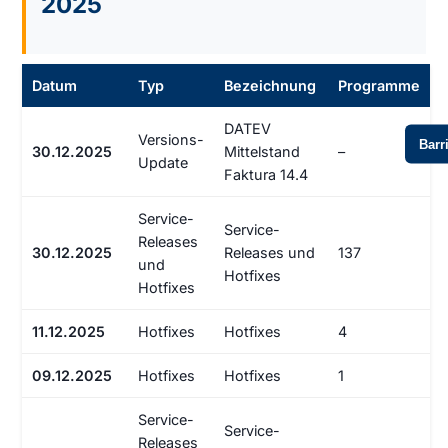
2025
Datum
Typ
Bezeichnung
Programme
DATEV
Versions-
Barri
30.12.2025
Mittelstand
–
Update
Faktura 14.4
Service-
Service-
Releases
30.12.2025
Releases und
137
und
Hotfixes
Hotfixes
11.12.2025
Hotfixes
Hotfixes
4
09.12.2025
Hotfixes
Hotfixes
1
Service-
Service-
Releases